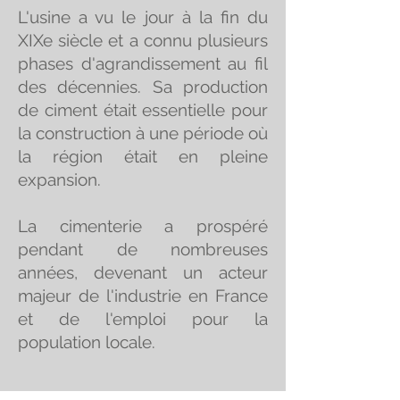
L'usine a vu le jour à la fin du
XIXe siècle et a connu plusieurs
phases d'agrandissement au fil
des décennies. Sa production
de ciment était essentielle pour
la construction à une période où
la région était en pleine
expansion.
La cimenterie a prospéré
pendant de nombreuses
années, devenant un acteur
majeur de l'industrie en France
et de l'emploi pour la
population locale.