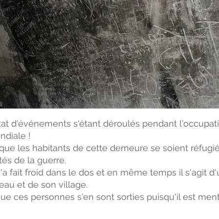
état d'événements s'étant déroulés pendant l'occupat
diale !
e que les habitants de cette demeure se soient réfugi
és de la guerre.
a fait froid dans le dos et en même temps il s'agit d
teau et de son village.
que ces personnes s'en sont sorties puisqu'il est men