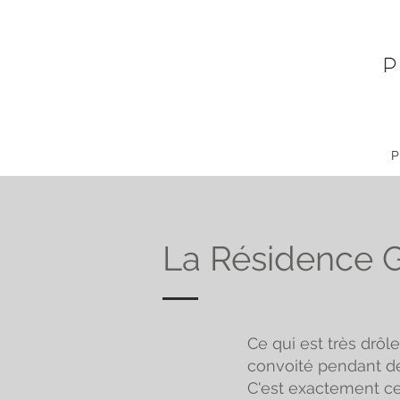
P
La Résidence G
Ce qui est très drôle
convoité pendant des
C'est exactement ce 